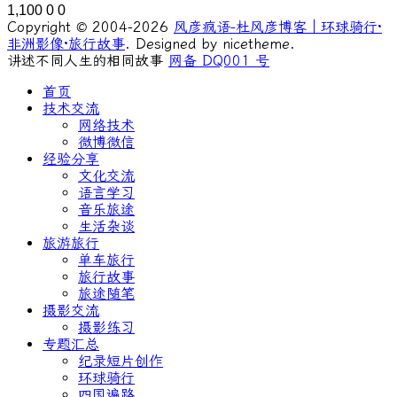
1,100
0
0
Copyright © 2004-2026
风彦疯语-杜风彦博客｜环球骑行·
非洲影像·旅行故事
. Designed by nicetheme.
讲述不同人生的相同故事
网备 DQ001 号
首页
技术交流
网络技术
微博微信
经验分享
文化交流
语言学习
音乐旅途
生活杂谈
旅游旅行
单车旅行
旅行故事
旅途随笔
摄影交流
摄影练习
专题汇总
纪录短片创作
环球骑行
四国遍路