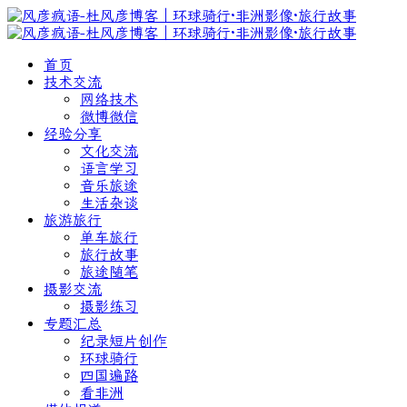
首页
技术交流
网络技术
微博微信
经验分享
文化交流
语言学习
音乐旅途
生活杂谈
旅游旅行
单车旅行
旅行故事
旅途随笔
摄影交流
摄影练习
专题汇总
纪录短片创作
环球骑行
四国遍路
看非洲