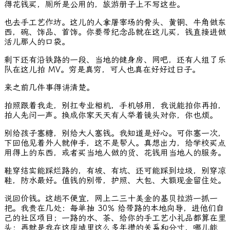
得花钱买，厕所是公用的，旅游册子上不写这些。
也去手工艺作坊。这儿的人拿屠宰场的骨头、黄铜、牛角做东
西，碗、饰品、首饰。你要带纪念品就在这儿买，钱直接进做
活儿那人的口袋。
剩下还有沿铁路的一段、当地的健身房、网吧，还有人组了乐
队在这儿拍 MV。穷是真穷，可人也真在好好过日子。
来之前几件事得讲清楚。
拍照跟着我走，别扛专业相机，手机够用，我说能拍你再拍，
拍人先问一声。换成你家天天有人举着镜头对你，你也烦。
别给孩子塞糖，别给大人塞钱。我知道是好心。可你塞一次，
下回他见着外人就伸手，这不是帮人。真想出力，给学校买点
用得上的东西，或者买当地人做的货、花钱用当地人的服务。
鞋穿结实能踩烂路的，有坡、有坑、还可能踩到垃圾，别穿凉
鞋，防水最好。值钱的别带，护照、大包、大额现金留住处。
说回价钱。这趟不便宜，网上二三十美金的基贝拉游一抓一
把。我贵在几处：每单抽 30% 给带路的本地向导，进他们自
己的社区项目；一路的水、茶、给你的手工艺小礼品都算在里
头；再就是我在这座城里这么多年攒的关系和分寸，哪儿能