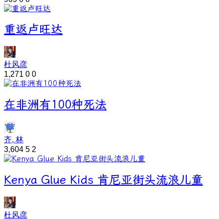
重返卢旺达
杜风彦
1,271
0
0
在非洲有100种死法
齐, 林
3,604
5
2
Kenya Glue Kids 肯尼亚街头流浪儿童
杜风彦