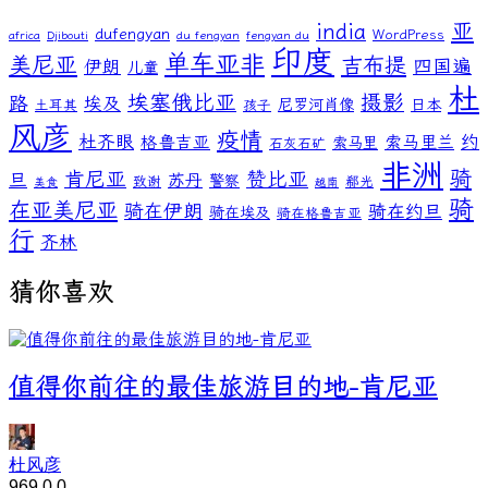
亚
india
dufengyan
WordPress
africa
Djibouti
du fengyan
fengyan du
印度
单车亚非
美尼亚
吉布提
伊朗
四国遍
儿童
杜
埃塞俄比亚
摄影
路
埃及
尼罗河肖像
日本
土耳其
孩子
风彦
疫情
杜齐眼
约
格鲁吉亚
索马里兰
索马里
石灰石矿
非洲
骑
肯尼亚
赞比亚
旦
苏丹
警察
致谢
郗光
美食
越南
骑
在亚美尼亚
骑在伊朗
骑在约旦
骑在埃及
骑在格鲁吉亚
行
齐林
猜你喜欢
值得你前往的最佳旅游目的地-肯尼亚
杜风彦
969
0
0