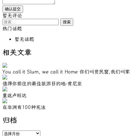
暂无评论
搜
索：
热门话题
暂无话题
相关文章
You call it Slum, we call it Home 你们叫贫民窟,我们叫家
值得你前往的最佳旅游目的地-肯尼亚
重返卢旺达
在非洲有100种死法
归档
归