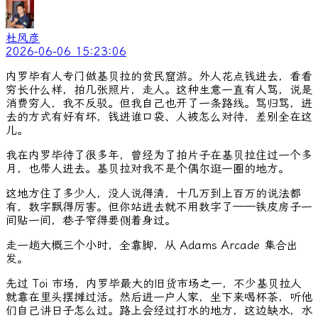
杜风彦
2026-06-06 15:23:06
内罗毕有人专门做基贝拉的贫民窟游。外人花点钱进去，看看
穷长什么样，拍几张照片，走人。这种生意一直有人骂，说是
消费穷人，我不反驳。但我自己也开了一条路线。骂归骂，进
去的方式有好有坏，钱进谁口袋、人被怎么对待，差别全在这
儿。
我在内罗毕待了很多年，曾经为了拍片子在基贝拉住过一个多
月，也带人进去。基贝拉对我不是个偶尔逛一圈的地方。
这地方住了多少人，没人说得清，十几万到上百万的说法都
有，数字飘得厉害。但你站进去就不用数字了——铁皮房子一
间贴一间，巷子窄得要侧着身过。
走一趟大概三个小时，全靠脚，从 Adams Arcade 集合出
发。
先过 Toi 市场，内罗毕最大的旧货市场之一，不少基贝拉人
就靠在里头摆摊过活。然后进一户人家，坐下来喝杯茶，听他
们自己讲日子怎么过。路上会经过打水的地方，这边缺水，水