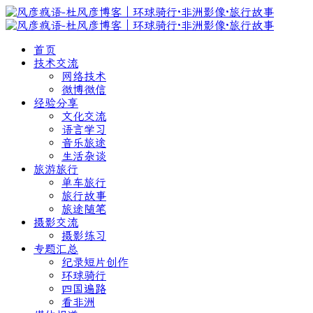
首页
技术交流
网络技术
微博微信
经验分享
文化交流
语言学习
音乐旅途
生活杂谈
旅游旅行
单车旅行
旅行故事
旅途随笔
摄影交流
摄影练习
专题汇总
纪录短片创作
环球骑行
四国遍路
看非洲