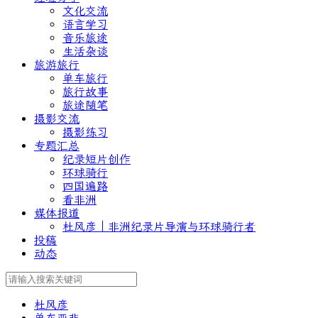
文化交流
语言学习
音乐旅途
生活杂谈
旅游旅行
单车旅行
旅行故事
旅途随笔
摄影交流
摄影练习
专题汇总
纪录短片创作
环球骑行
四国遍路
看非洲
媒体报道
杜风彦｜非洲纪录片导演与环球骑行者
投稿
动态
杜风彦