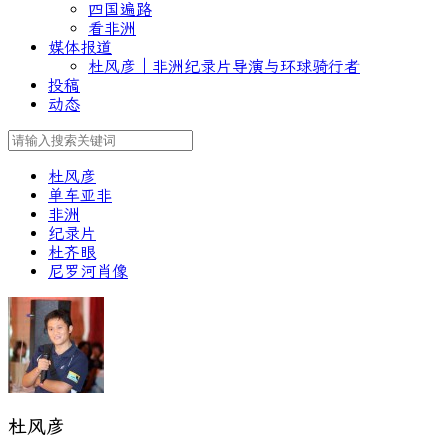
四国遍路
看非洲
媒体报道
杜风彦｜非洲纪录片导演与环球骑行者
投稿
动态
杜风彦
单车亚非
非洲
纪录片
杜齐眼
尼罗河肖像
杜风彦