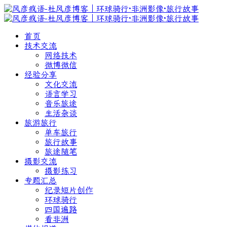
首页
技术交流
网络技术
微博微信
经验分享
文化交流
语言学习
音乐旅途
生活杂谈
旅游旅行
单车旅行
旅行故事
旅途随笔
摄影交流
摄影练习
专题汇总
纪录短片创作
环球骑行
四国遍路
看非洲