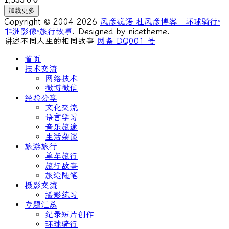
加载更多
Copyright © 2004-2026
风彦疯语-杜风彦博客｜环球骑行·
非洲影像·旅行故事
. Designed by nicetheme.
讲述不同人生的相同故事
网备 DQ001 号
首页
技术交流
网络技术
微博微信
经验分享
文化交流
语言学习
音乐旅途
生活杂谈
旅游旅行
单车旅行
旅行故事
旅途随笔
摄影交流
摄影练习
专题汇总
纪录短片创作
环球骑行