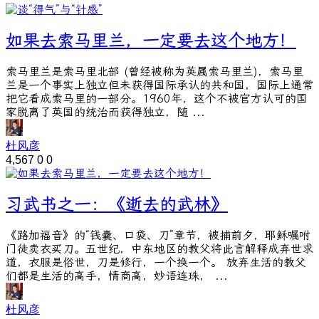
如果去索马里兰，一定要去这个地方！
索马里兰是索马里北部 (曾经被称为英属索马里兰)，索马里
兰是一个事实上独立但未获得国际承认的共和国，国际上通常
把它看成索马里的一部分。1960年，这个不被官方认可的国
家脱离了英国的统治而获得独立，随 ...
杜风彦
4,567
0
0
习武书之一：《逝去的武林》
《路加福音》的“钱嚢、口袋、刀”章节，被捕前夕，耶稣嘱咐
门徒卖衣买刀。五世纪，中东地区的教父将此言解释成弃世求
道，衣服是俗世，刀是修行，一个换一个。 放弃生活的教父
们都是生活的高手，情商高，妙语连珠， ...
杜风彦