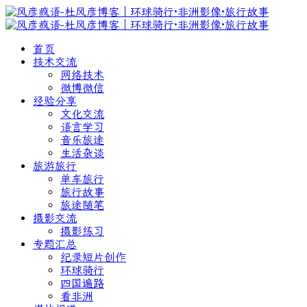
首页
技术交流
网络技术
微博微信
经验分享
文化交流
语言学习
音乐旅途
生活杂谈
旅游旅行
单车旅行
旅行故事
旅途随笔
摄影交流
摄影练习
专题汇总
纪录短片创作
环球骑行
四国遍路
看非洲