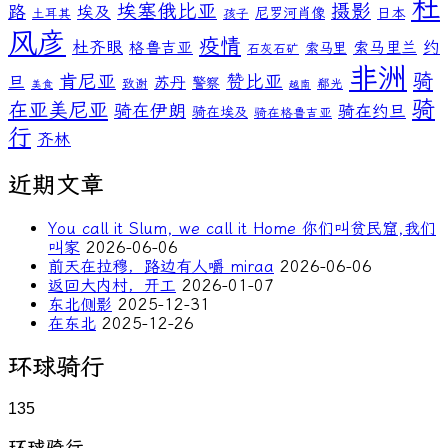
杜
埃塞俄比亚
摄影
路
埃及
尼罗河肖像
日本
土耳其
孩子
风彦
疫情
杜齐眼
约
格鲁吉亚
索马里兰
索马里
石灰石矿
非洲
骑
肯尼亚
赞比亚
旦
苏丹
警察
致谢
郗光
美食
越南
骑
在亚美尼亚
骑在伊朗
骑在约旦
骑在埃及
骑在格鲁吉亚
行
齐林
近期文章
You call it Slum, we call it Home 你们叫贫民窟,我们
叫家
2026-06-06
前天在拉穆，路边有人嚼 miraa
2026-06-06
返回大内村，开工
2026-01-07
东北侧影
2025-12-31
在东北
2025-12-26
环球骑行
135