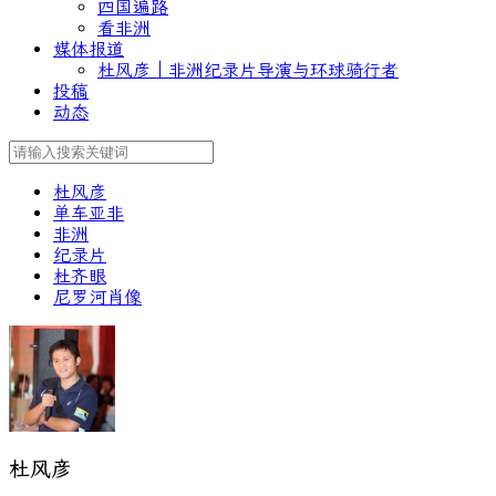
四国遍路
看非洲
媒体报道
杜风彦｜非洲纪录片导演与环球骑行者
投稿
动态
杜风彦
单车亚非
非洲
纪录片
杜齐眼
尼罗河肖像
杜风彦