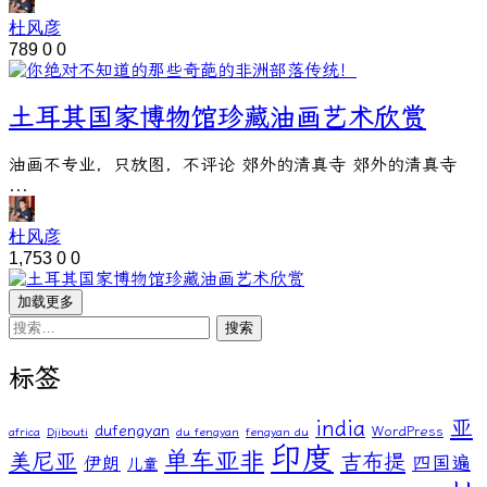
杜风彦
789
0
0
土耳其国家博物馆珍藏油画艺术欣赏
油画不专业，只放图，不评论 郊外的清真寺 郊外的清真寺
...
杜风彦
1,753
0
0
加载更多
搜
索：
标签
亚
india
dufengyan
WordPress
africa
Djibouti
du fengyan
fengyan du
印度
单车亚非
美尼亚
吉布提
伊朗
四国遍
儿童