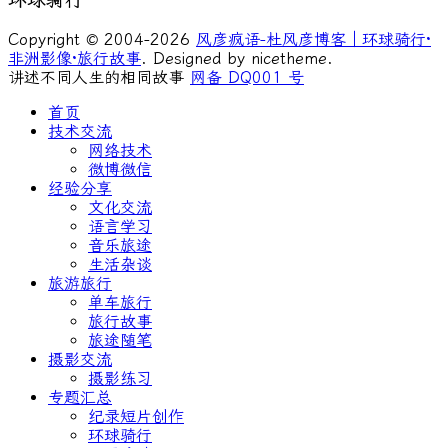
环球骑行
Copyright © 2004-2026
风彦疯语-杜风彦博客｜环球骑行·
非洲影像·旅行故事
. Designed by nicetheme.
讲述不同人生的相同故事
网备 DQ001 号
首页
技术交流
网络技术
微博微信
经验分享
文化交流
语言学习
音乐旅途
生活杂谈
旅游旅行
单车旅行
旅行故事
旅途随笔
摄影交流
摄影练习
专题汇总
纪录短片创作
环球骑行