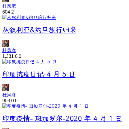
杜风彦
604
2
从叙利亚&约旦旅行归来
杜风彦
1,331
0
0
印度抗疫日记-4 月 5 日
杜风彦
903
0
0
印度疫情- 班加罗尔-2020 年 4 月 1 日