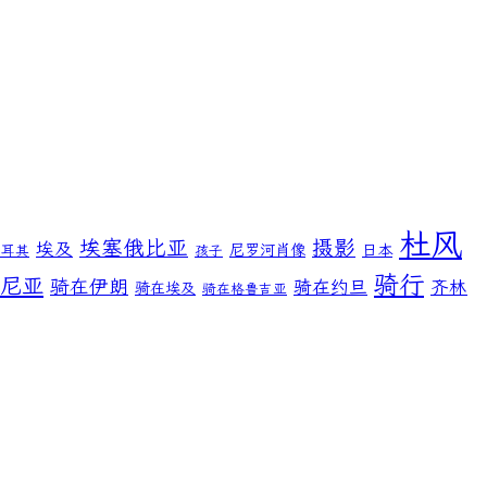
杜风
埃塞俄比亚
摄影
埃及
尼罗河肖像
日本
土耳其
孩子
骑行
尼亚
骑在伊朗
骑在约旦
齐林
骑在埃及
骑在格鲁吉亚