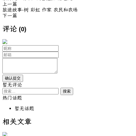
上一篇
旅途故事-树 彩虹 作家 农民和农场
下一篇
评论
(0)
暂无评论
搜
索：
热门话题
暂无话题
相关文章