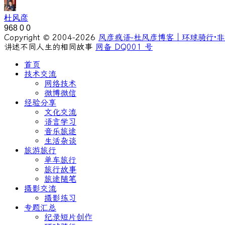
杜风彦
968
0
0
Copyright © 2004-2026
风彦疯语-杜风彦博客｜环球骑行·非
讲述不同人生的相同故事
网备 DQ001 号
首页
技术交流
网络技术
微博微信
经验分享
文化交流
语言学习
音乐旅途
生活杂谈
旅游旅行
单车旅行
旅行故事
旅途随笔
摄影交流
摄影练习
专题汇总
纪录短片创作