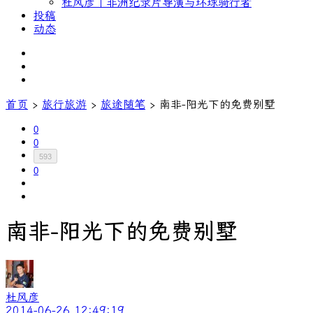
杜风彦｜非洲纪录片导演与环球骑行者
投稿
动态
首页
›
旅行旅游
›
旅途随笔
›
南非-阳光下的免费别墅
0
0
593
0
南非-阳光下的免费别墅
杜风彦
2014-06-26 12:49:19