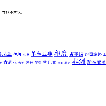
，可能吃不饱。
印度
单车亚非
美尼亚
吉布提
伊朗
四国遍路
儿童
非洲
骑在亚美
肯尼亚
赞比亚
苏丹
警察
致谢
郗光
食
越南