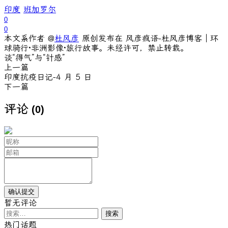
印度
班加罗尔
0
0
本文系作者 @
杜风彦
原创发布在 风彦疯语-杜风彦博客｜环
球骑行·非洲影像·旅行故事。未经许可，禁止转载。
谈“得气”与“针感”
上一篇
印度抗疫日记-4 月 5 日
下一篇
评论
(0)
暂无评论
搜
索：
热门话题