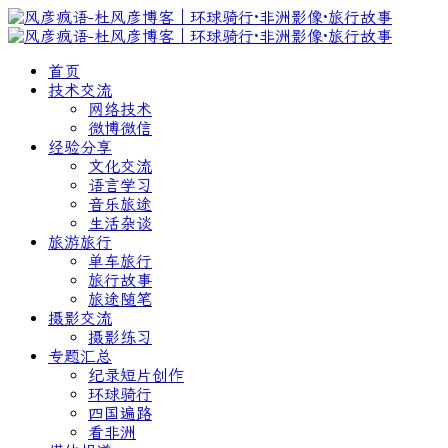
首页
技术交流
网络技术
微博微信
经验分享
文化交流
语言学习
音乐旅途
生活杂谈
旅游旅行
单车旅行
旅行故事
旅途随笔
摄影交流
摄影练习
专题汇总
纪录短片创作
环球骑行
四国遍路
看非洲