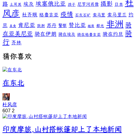
杜
埃塞俄比亚
摄影
路
埃及
尼罗河肖像
日本
土耳其
孩子
风彦
疫情
杜齐眼
约
格鲁吉亚
索马里兰
索马里
石灰石矿
非洲
骑
肯尼亚
赞比亚
旦
苏丹
警察
致谢
郗光
美食
越南
骑
在亚美尼亚
骑在伊朗
骑在约旦
骑在埃及
骑在格鲁吉亚
行
齐林
猜你喜欢
在东北
杜风彦
607
2
印度摩旅,山村搭帐篷却上了本地新闻