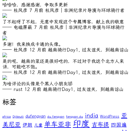
哈哈哈，感谢感谢，争取多更新
—— 杜风彦
7 月前
杜风彦｜非洲纪录片导演与环球骑行者
了不起呀了不起，无意中发现这个专属博客，献上我的敬意
—— 电磁屏蔽
7 月前
杜风彦｜非洲纪录片导演与环球骑行
者
多谢！我来换成卡通的头像。
—— 杜风彦
12 月前
越南骑行Day1, 过友谊关，到越南谅山
是的呢，越南的菜还是很好吃的，不过对于我这个北方人来
讲，可能吃不饱。
—— 杜风彦
12 月前
越南骑行Day1, 过友谊关，到越南谅山
为啥评论的头像是个黑人小朋友🤣
—— rust
12 月前
越南骑行Day1, 过友谊关，到越南谅山
标签
亚
india
dufengyan
WordPress
africa
Djibouti
du fengyan
fengyan du
印度
单车亚非
美尼亚
吉布提
伊朗
四国遍
儿童