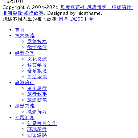
1,625
0
0
Copyright © 2004-2026
风彦疯语-杜风彦博客｜环球骑行·
非洲影像·旅行故事
. Designed by nicetheme.
讲述不同人生的相同故事
网备 DQ001 号
首页
技术交流
网络技术
微博微信
经验分享
文化交流
语言学习
音乐旅途
生活杂谈
旅游旅行
单车旅行
旅行故事
旅途随笔
摄影交流
摄影练习
专题汇总
纪录短片创作
环球骑行
四国遍路