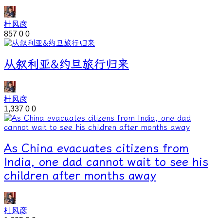
杜风彦
857
0
0
从叙利亚&约旦旅行归来
杜风彦
1,337
0
0
As China evacuates citizens from
India, one dad cannot wait to see his
children after months away
杜风彦