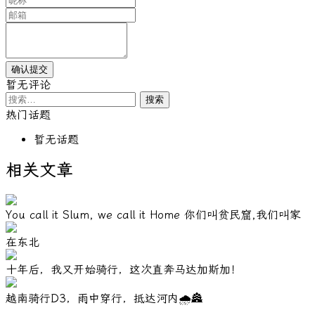
暂无评论
搜
索：
热门话题
暂无话题
相关文章
You call it Slum, we call it Home 你们叫贫民窟,我们叫家
在东北
十年后，我又开始骑行，这次直奔马达加斯加！
越南骑行D3，雨中穿行，抵达河内🌧️🏯