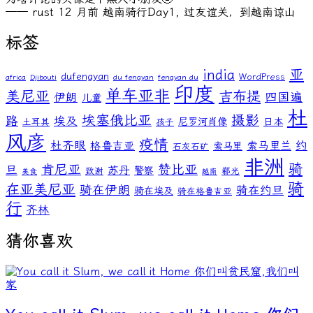
—— rust
12 月前
越南骑行Day1, 过友谊关，到越南谅山
标签
亚
india
dufengyan
WordPress
africa
Djibouti
du fengyan
fengyan du
印度
单车亚非
美尼亚
吉布提
伊朗
四国遍
儿童
杜
埃塞俄比亚
摄影
路
埃及
尼罗河肖像
日本
土耳其
孩子
风彦
疫情
杜齐眼
约
格鲁吉亚
索马里兰
索马里
石灰石矿
非洲
骑
肯尼亚
赞比亚
旦
苏丹
警察
致谢
郗光
美食
越南
骑
在亚美尼亚
骑在伊朗
骑在约旦
骑在埃及
骑在格鲁吉亚
行
齐林
猜你喜欢