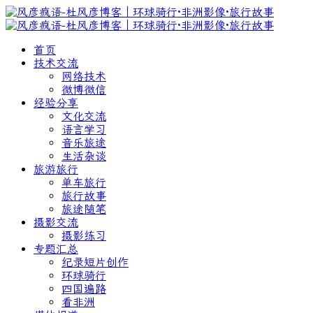
首页
技术交流
网络技术
微博微信
经验分享
文化交流
语言学习
音乐旅途
生活杂谈
旅游旅行
单车旅行
旅行故事
旅途随笔
摄影交流
摄影练习
专题汇总
纪录短片创作
环球骑行
四国遍路
看非洲