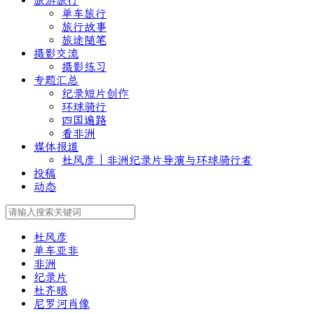
旅游旅行
单车旅行
旅行故事
旅途随笔
摄影交流
摄影练习
专题汇总
纪录短片创作
环球骑行
四国遍路
看非洲
媒体报道
杜风彦｜非洲纪录片导演与环球骑行者
投稿
动态
杜风彦
单车亚非
非洲
纪录片
杜齐眼
尼罗河肖像