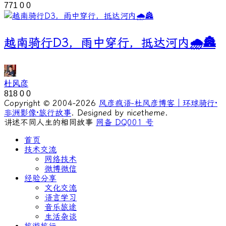
771
0
0
越南骑行D3，雨中穿行，抵达河内🌧️🏯
杜风彦
818
0
0
Copyright © 2004-2026
风彦疯语-杜风彦博客｜环球骑行·
非洲影像·旅行故事
. Designed by nicetheme.
讲述不同人生的相同故事
网备 DQ001 号
首页
技术交流
网络技术
微博微信
经验分享
文化交流
语言学习
音乐旅途
生活杂谈