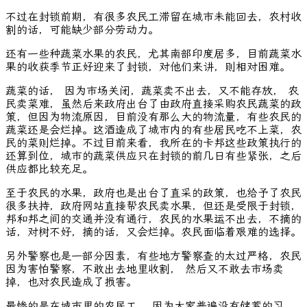
不过在封锁前期，有很多农民工滞留在城市未能回去，农村收
割的话，可能缺少部分劳动力。
还有一些种蔬菜水果的农民，尤其南部印度居多，目前蔬菜水
果的收获季节正好迎来了封锁，对他们来讲，则相对困难。
蔬菜的话， 因为市场关闭，蔬菜卖不出去，又不能存放， 农
民卖菜难，虽然后来政府出台了由政府直接采购农民蔬菜的政
策，但因为物流原因，目前没有那么大的物流量，有些农民的
蔬菜还是会烂掉。这酒造成了城市内的有些居民吃不上菜，农
民的菜则烂掉。不过目前来看，我所在的卡邦这些政策执行的
还算到位，城市的蔬菜供应只在封锁的前几日有些紧张，之后
供应都比较充足。
至于农民的水果，政府也是出台了直采的政策，也给予了农民
很多扶持，政府网站直接帮农民卖水果，但还是受限于封锁，
邦和邦之间的交通并没有通行，农民的水果运不出去，不摘的
话，对树不好，摘的话，又会烂掉。农民面临着艰难的选择。
另外警察也是一部分因素，有些地方警察查的太过严格，农民
因为害怕警察，不敢出去地里收割， 然后又不敢去市场卖
掉，也对农民造成了损害。
最惨的是在城市里的农民工， 因为大家普遍没有储蓄的习