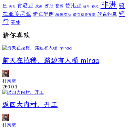
非洲
骑
肯尼亚
赞比亚
旦
苏丹
警察
致谢
郗光
美食
越南
骑
在亚美尼亚
骑在伊朗
骑在约旦
骑在埃及
骑在格鲁吉亚
行
齐林
猜你喜欢
前天在拉穆，路边有人嚼 miraa
杜风彦
260
0
1
返回大内村，开工
杜风彦