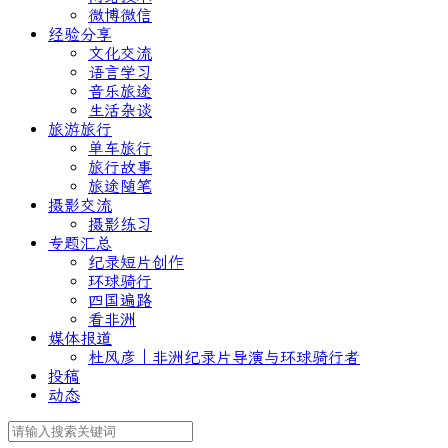
微博微信
经验分享
文化交流
语言学习
音乐旅途
生活杂谈
旅游旅行
单车旅行
旅行故事
旅途随笔
摄影交流
摄影练习
专题汇总
纪录短片创作
环球骑行
四国遍路
看非洲
媒体报道
杜风彦｜非洲纪录片导演与环球骑行者
投稿
动态