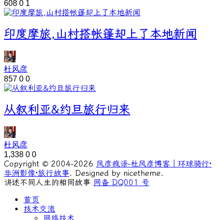
608
0
1
印度摩旅,山村搭帐篷却上了本地新闻
杜风彦
857
0
0
从叙利亚&约旦旅行归来
杜风彦
1,338
0
0
Copyright © 2004-2026
风彦疯语-杜风彦博客｜环球骑行·
非洲影像·旅行故事
. Designed by nicetheme.
讲述不同人生的相同故事
网备 DQ001 号
首页
技术交流
网络技术