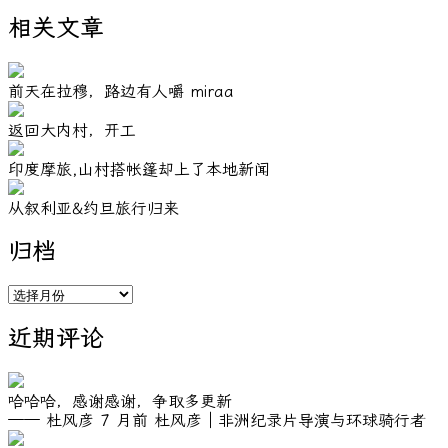
相关文章
前天在拉穆，路边有人嚼 miraa
返回大内村，开工
印度摩旅,山村搭帐篷却上了本地新闻
从叙利亚&约旦旅行归来
归档
归
档
近期评论
哈哈哈，感谢感谢，争取多更新
—— 杜风彦
7 月前
杜风彦｜非洲纪录片导演与环球骑行者