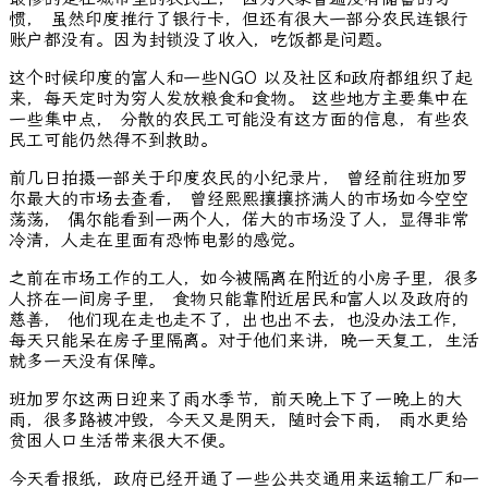
惯， 虽然印度推行了银行卡，但还有很大一部分农民连银行
账户都没有。因为封锁没了收入，吃饭都是问题。
这个时候印度的富人和一些NGO 以及社区和政府都组织了起
来，每天定时为穷人发放粮食和食物。 这些地方主要集中在
一些集中点， 分散的农民工可能没有这方面的信息，有些农
民工可能仍然得不到救助。
前几日拍摄一部关于印度农民的小纪录片， 曾经前往班加罗
尔最大的市场去查看， 曾经熙熙攘攘挤满人的市场如今空空
荡荡， 偶尔能看到一两个人，偌大的市场没了人，显得非常
冷清，人走在里面有恐怖电影的感觉。
之前在市场工作的工人，如今被隔离在附近的小房子里，很多
人挤在一间房子里， 食物只能靠附近居民和富人以及政府的
慈善， 他们现在走也走不了，出也出不去，也没办法工作，
每天只能呆在房子里隔离。对于他们来讲，晚一天复工，生活
就多一天没有保障。
班加罗尔这两日迎来了雨水季节，前天晚上下了一晚上的大
雨，很多路被冲毁，今天又是阴天，随时会下雨， 雨水更给
贫困人口生活带来很大不便。
今天看报纸，政府已经开通了一些公共交通用来运输工厂和一