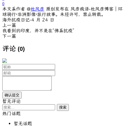
0
本文系作者 @
杜风彦
原创发布在 风彦疯语-杜风彦博客｜环
球骑行·非洲影像·旅行故事。未经许可，禁止转载。
海外抗疫日记-4 月 24 日
上一篇
我看到的印度，并不是在“佛系抗疫”
下一篇
评论
(0)
暂无评论
搜
索：
热门话题
暂无话题