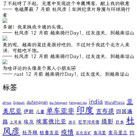
了不起呀了不起，无意中发现这个专属博客，献上我的敬意
—— 电磁屏蔽
7 月前
杜风彦｜非洲纪录片导演与环球骑行
者
多谢！我来换成卡通的头像。
—— 杜风彦
12 月前
越南骑行Day1, 过友谊关，到越南谅山
是的呢，越南的菜还是很好吃的，不过对于我这个北方人来
讲，可能吃不饱。
—— 杜风彦
12 月前
越南骑行Day1, 过友谊关，到越南谅山
为啥评论的头像是个黑人小朋友🤣
—— rust
12 月前
越南骑行Day1, 过友谊关，到越南谅山
标签
亚
india
dufengyan
WordPress
africa
Djibouti
du fengyan
fengyan du
印度
单车亚非
美尼亚
吉布提
伊朗
四国遍
儿童
杜
埃塞俄比亚
摄影
路
埃及
尼罗河肖像
日本
土耳其
孩子
风彦
疫情
杜齐眼
约
格鲁吉亚
索马里兰
索马里
石灰石矿