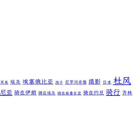
杜风
埃塞俄比亚
摄影
埃及
尼罗河肖像
日本
土耳其
孩子
骑行
尼亚
骑在伊朗
骑在约旦
齐林
骑在埃及
骑在格鲁吉亚