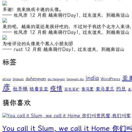
多谢！我来换成卡通的头像。
—— 杜风彦
12 月前
越南骑行Day1, 过友谊关，到越南谅山
是的呢，越南的菜还是很好吃的，不过对于我这个北方人来讲
—— 杜风彦
12 月前
越南骑行Day1, 过友谊关，到越南谅山
为啥评论的头像是个黑人小朋友🤣
—— rust
12 月前
越南骑行Day1, 过友谊关，到越南谅山
标签
亚
india
dufengyan
WordPress
africa
Djibouti
du fengyan
fengyan du
彦
疫情
杜齐眼
约旦
格鲁吉亚
索马里兰
索马里
石灰石矿
美
猜你喜欢
You call it Slum, we call it Ho