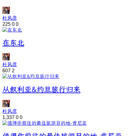
杜风彦
225
0
0
在东北
杜风彦
607
2
从叙利亚&约旦旅行归来
杜风彦
1,337
0
0