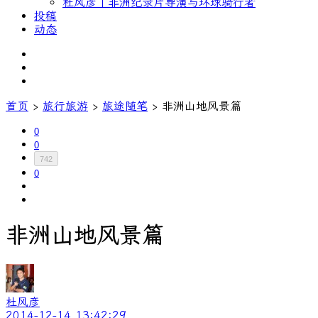
杜风彦｜非洲纪录片导演与环球骑行者
投稿
动态
首页
›
旅行旅游
›
旅途随笔
›
非洲山地风景篇
0
0
742
0
非洲山地风景篇
杜风彦
2014-12-14 13:42:29