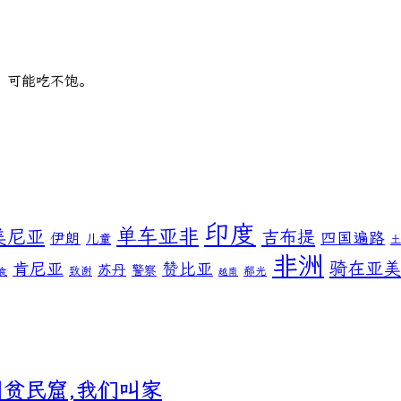
，可能吃不饱。
印度
单车亚非
美尼亚
吉布提
伊朗
四国遍路
儿童
非洲
骑在亚美
肯尼亚
赞比亚
苏丹
警察
致谢
郗光
食
越南
me 你们叫贫民窟,我们叫家