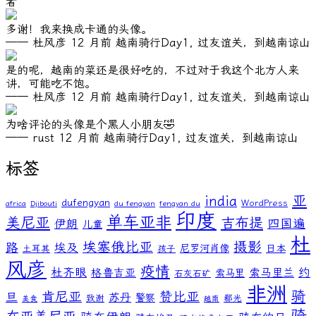
者
多谢！我来换成卡通的头像。
—— 杜风彦
12 月前
越南骑行Day1, 过友谊关，到越南谅山
是的呢，越南的菜还是很好吃的，不过对于我这个北方人来
讲，可能吃不饱。
—— 杜风彦
12 月前
越南骑行Day1, 过友谊关，到越南谅山
为啥评论的头像是个黑人小朋友🤣
—— rust
12 月前
越南骑行Day1, 过友谊关，到越南谅山
标签
亚
india
dufengyan
WordPress
africa
Djibouti
du fengyan
fengyan du
印度
单车亚非
美尼亚
吉布提
伊朗
四国遍
儿童
杜
埃塞俄比亚
摄影
路
埃及
尼罗河肖像
日本
土耳其
孩子
风彦
疫情
杜齐眼
约
格鲁吉亚
索马里兰
索马里
石灰石矿
非洲
骑
肯尼亚
赞比亚
旦
苏丹
警察
致谢
郗光
美食
越南
骑