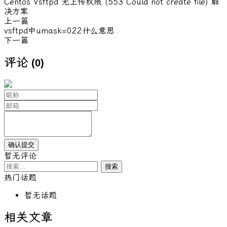
Centos Vsftpd 无上传权限 (553 Could not create file) 解
决方案
上一篇
vsftpd中umask=022什么意思
下一篇
评论
(0)
暂无评论
搜
索：
热门话题
暂无话题
相关文章