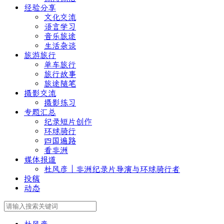
经验分享
文化交流
语言学习
音乐旅途
生活杂谈
旅游旅行
单车旅行
旅行故事
旅途随笔
摄影交流
摄影练习
专题汇总
纪录短片创作
环球骑行
四国遍路
看非洲
媒体报道
杜风彦｜非洲纪录片导演与环球骑行者
投稿
动态