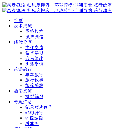
首页
技术交流
网络技术
微博微信
经验分享
文化交流
语言学习
音乐旅途
生活杂谈
旅游旅行
单车旅行
旅行故事
旅途随笔
摄影交流
摄影练习
专题汇总
纪录短片创作
环球骑行
四国遍路
看非洲