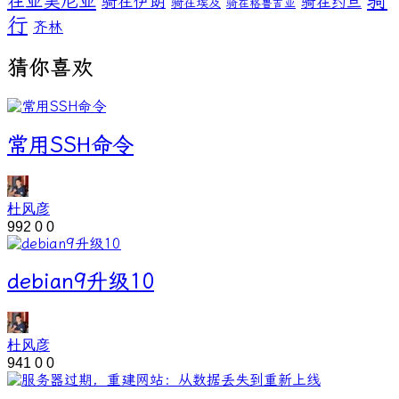
在亚美尼亚
骑在伊朗
骑在约旦
骑在埃及
骑在格鲁吉亚
行
齐林
猜你喜欢
常用SSH命令
杜风彦
992
0
0
debian9升级10
杜风彦
941
0
0