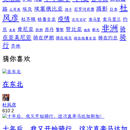
杜
埃塞俄比亚
摄影
路
埃及
尼罗河肖像
日本
土耳其
孩子
风彦
疫情
杜齐眼
约
格鲁吉亚
索马里兰
索马里
石灰石矿
非洲
骑
肯尼亚
赞比亚
旦
苏丹
警察
致谢
郗光
美食
越南
骑
在亚美尼亚
骑在伊朗
骑在约旦
骑在埃及
骑在格鲁吉亚
行
齐林
猜你喜欢
在东北
杜风彦
610
2
十年后，我又开始骑行，这次直奔马达加