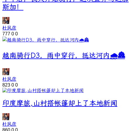
斯加！
杜风彦
777
0
0
越南骑行D3，雨中穿行，抵达河内🌧️🏯
杜风彦
823
0
0
印度摩旅,山村搭帐篷却上了本地新闻
杜风彦
860
0
0