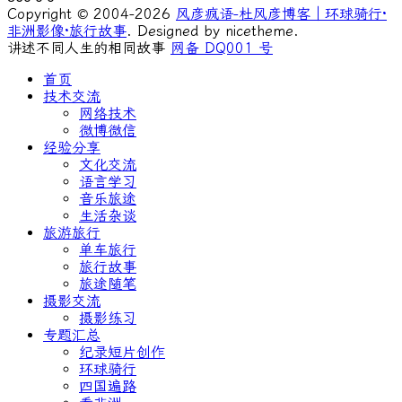
Copyright © 2004-2026
风彦疯语-杜风彦博客｜环球骑行·
非洲影像·旅行故事
. Designed by nicetheme.
讲述不同人生的相同故事
网备 DQ001 号
首页
技术交流
网络技术
微博微信
经验分享
文化交流
语言学习
音乐旅途
生活杂谈
旅游旅行
单车旅行
旅行故事
旅途随笔
摄影交流
摄影练习
专题汇总
纪录短片创作
环球骑行
四国遍路