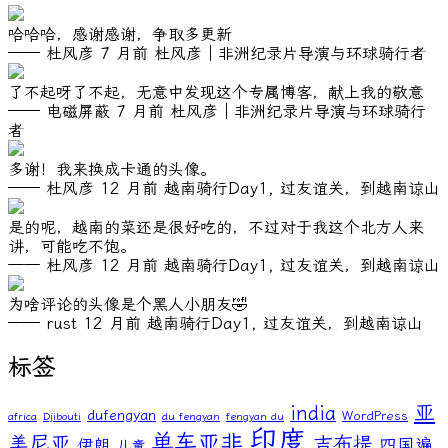
哈哈哈，感谢感谢，争取多更新
—— 杜风彦
7 月前
杜风彦｜非洲纪录片导演与环球骑行者
了不起呀了不起，无意中发现这个专属博客，献上我的敬意
—— 电磁屏蔽
7 月前
杜风彦｜非洲纪录片导演与环球骑行
者
多谢！我来换成卡通的头像。
—— 杜风彦
12 月前
越南骑行Day1, 过友谊关，到越南谅山
是的呢，越南的菜还是很好吃的，不过对于我这个北方人来
讲，可能吃不饱。
—— 杜风彦
12 月前
越南骑行Day1, 过友谊关，到越南谅山
为啥评论的头像是个黑人小朋友🤣
—— rust
12 月前
越南骑行Day1, 过友谊关，到越南谅山
标签
亚
india
dufengyan
WordPress
africa
Djibouti
du fengyan
fengyan du
印度
单车亚非
美尼亚
吉布提
伊朗
四国遍
儿童