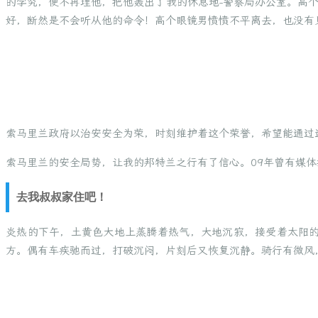
的学究，便不再理他，把他轰出了我的休息地-警察局办公室。高
好，断然是不会听从他的命令！高个眼镜男愤愤不平离去，也没有
索马里兰政府以治安安全为荣，时刻维护着这个荣誉，希望能通过
索马里兰的安全局势，让我的邦特兰之行有了信心。09年曾有媒
去我叔叔家住吧！
炎热的下午，土黄色大地上蒸腾着热气，大地沉寂，接受着太阳
方。偶有车疾驰而过，打破沉闷，片刻后又恢复沉静。骑行有微风