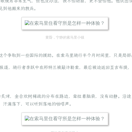
个眼镜男非常生气，但也没办法，我不怕劫匪，更不会怕他。他试图
见到他搬来的救兵。
黄昏，宁静的索马里小镇
这个争取到一些国际的援助。在索马里骑行半个月时间里，只是局部
体报道，骑行者李跃中在邦特兰被敲诈勒索，最后被迫返回至吉布提
的炙烤，金合欢树稀疏的分布在路边，耷拉着脑袋，没有动静。沿途
，汗滴落下，可以听到落地的啪嗒声。