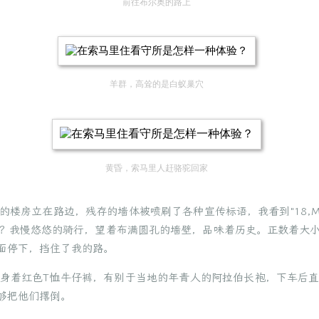
前往布尔奥的路上
羊群，高耸的是白蚁巢穴
黄昏，索马里人赶骆驼回家
房立在路边，残存的墙体被喷刷了各种宣传标语，我看到"18,May
？我慢悠悠的骑行，望着布满圆孔的墙壁，品味着历史。正数着大
面停下，挡住了我的路。
身着红色T恤牛仔裤，有别于当地的年青人的阿拉伯长袍，下车后
够把他们撂倒。