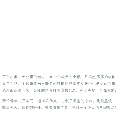
距布尔奥二十公里的地方，有一个废弃的小镇，几栋空荡荡的破旧的楼
青年组织。不知道索马里著名的恐怖组织青年党是否也是从此而来
从对面疾驶而来，轰隆的声音打破我的沉思，刹车声起，车在我前
两位青年打开车门，摇滚乐传来，打乱了周围的宁静。头戴墨镜，
四周无人，这荒郊野外，来者看来不善，不过一个强劲的三脚架足