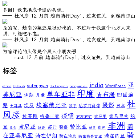
多谢！我来换成卡通的头像。
—— 杜风彦
12 月前
越南骑行Day1, 过友谊关，到越南谅山
是的呢，越南的菜还是很好吃的，不过对于我这个北方人来
讲，可能吃不饱。
—— 杜风彦
12 月前
越南骑行Day1, 过友谊关，到越南谅山
为啥评论的头像是个黑人小朋友🤣
—— rust
12 月前
越南骑行Day1, 过友谊关，到越南谅山
标签
亚
india
dufengyan
WordPress
africa
Djibouti
du fengyan
fengyan du
印度
单车亚非
美尼亚
吉布提
伊朗
四国遍
儿童
杜
埃塞俄比亚
摄影
路
埃及
尼罗河肖像
日本
土耳其
孩子
风彦
疫情
杜齐眼
约
格鲁吉亚
索马里兰
索马里
石灰石矿
非洲
骑
肯尼亚
赞比亚
旦
苏丹
警察
致谢
郗光
美食
越南
骑
在亚美尼亚
骑在伊朗
骑在约旦
骑在埃及
骑在格鲁吉亚