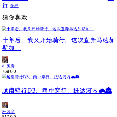
行
齐林
猜你喜欢
十年后，我又开始骑行，这次直奔马达加
斯加！
杜风彦
769
0
0
越南骑行D3，雨中穿行，抵达河内🌧️🏯
杜风彦
817
0
0