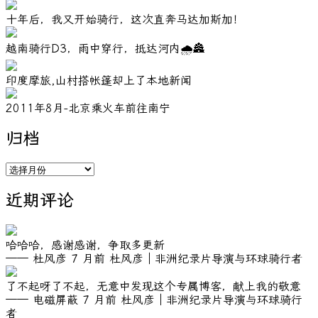
十年后，我又开始骑行，这次直奔马达加斯加！
越南骑行D3，雨中穿行，抵达河内🌧️🏯
印度摩旅,山村搭帐篷却上了本地新闻
2011年8月-北京乘火车前往南宁
归档
归
档
近期评论
哈哈哈，感谢感谢，争取多更新
—— 杜风彦
7 月前
杜风彦｜非洲纪录片导演与环球骑行者
了不起呀了不起，无意中发现这个专属博客，献上我的敬意
—— 电磁屏蔽
7 月前
杜风彦｜非洲纪录片导演与环球骑行
者