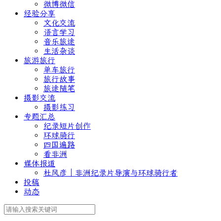
微博微信
经验分享
文化交流
语言学习
音乐旅途
生活杂谈
旅游旅行
单车旅行
旅行故事
旅途随笔
摄影交流
摄影练习
专题汇总
纪录短片创作
环球骑行
四国遍路
看非洲
媒体报道
杜风彦｜非洲纪录片导演与环球骑行者
投稿
动态