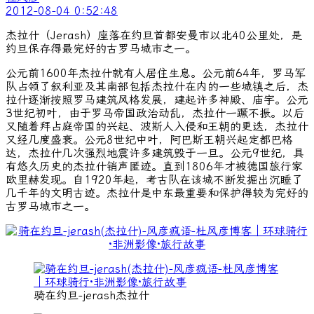
2012-08-04 0:52:48
杰拉什（Jerash）座落在约旦首都安曼市以北40公里处，是
约旦保存得最完好的古罗马城市之一。
公元前1600年杰拉什就有人居住生息。公元前64年，罗马军
队占领了叙利亚及其南部包括杰拉什在内的一些城镇之后，杰
拉什逐渐按照罗马建筑风格发展，建起许多神殿、庙宇。公元
3世纪初叶，由于罗马帝国政治动乱，杰拉什一蹶不振。以后
又随着拜占庭帝国的兴起、波斯人入侵和王朝的更迭，杰拉什
又经几度盛衰。公元8世纪中叶，阿巴斯王朝兴起定都巴格
达，杰拉什几次强烈地震许多建筑毁于一旦。公元9世纪，具
有悠久历史的杰拉什销声匿迹。直到1806年才被德国旅行家
欧里赫发现。自1920年起，考古队在该城不断发掘出沉睡了
几千年的文明古迹。杰拉什是中东最重要和保护得较为完好的
古罗马城市之一。
骑在约旦-jerash杰拉什