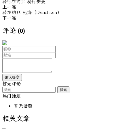
骑行在约旦-骑行安曼
上一篇
骑在约旦-死海（Dead sea）
下一篇
评论
(0)
暂无评论
搜
索：
热门话题
暂无话题
相关文章