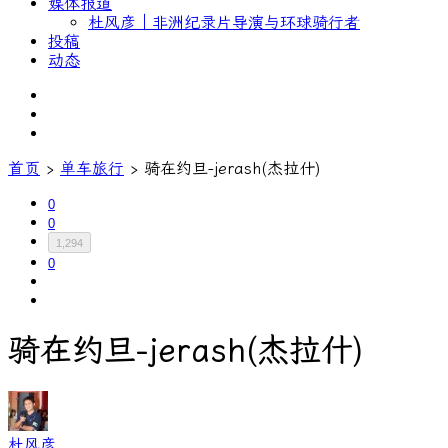
媒体报道
杜风彦｜非洲纪录片导演与环球骑行者
投稿
动态
首页
›
单车旅行
›
骑在约旦-jerash(杰拉什)
0
0
1,294
0
骑在约旦-jerash(杰拉什)
杜风彦