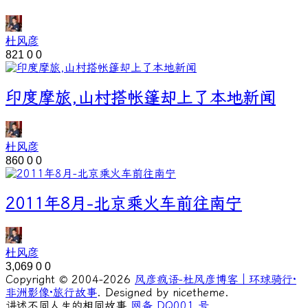
杜风彦
821
0
0
印度摩旅,山村搭帐篷却上了本地新闻
杜风彦
860
0
0
2011年8月-北京乘火车前往南宁
杜风彦
3,069
0
0
Copyright © 2004-2026
风彦疯语-杜风彦博客｜环球骑行·
非洲影像·旅行故事
. Designed by nicetheme.
讲述不同人生的相同故事
网备 DQ001 号