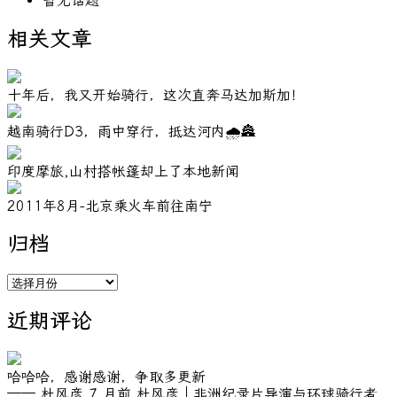
暂无话题
相关文章
十年后，我又开始骑行，这次直奔马达加斯加！
越南骑行D3，雨中穿行，抵达河内🌧️🏯
印度摩旅,山村搭帐篷却上了本地新闻
2011年8月-北京乘火车前往南宁
归档
归
档
近期评论
哈哈哈，感谢感谢，争取多更新
—— 杜风彦
7 月前
杜风彦｜非洲纪录片导演与环球骑行者