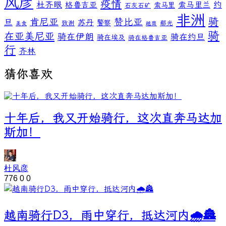
风彦
疫情
杜齐眼
约
格鲁吉亚
索马里兰
索马里
石灰石矿
非洲
骑
肯尼亚
赞比亚
旦
苏丹
警察
致谢
郗光
美食
越南
骑
在亚美尼亚
骑在伊朗
骑在约旦
骑在埃及
骑在格鲁吉亚
行
齐林
猜你喜欢
十年后，我又开始骑行，这次直奔马达加
斯加！
杜风彦
776
0
0
越南骑行D3，雨中穿行，抵达河内🌧️🏯