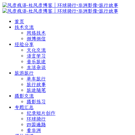
首页
技术交流
网络技术
微博微信
经验分享
文化交流
语言学习
音乐旅途
生活杂谈
旅游旅行
单车旅行
旅行故事
旅途随笔
摄影交流
摄影练习
专题汇总
纪录短片创作
环球骑行
四国遍路
看非洲