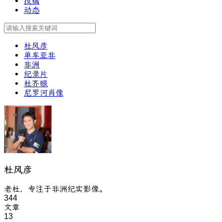
投稿
动态
杜风彦
单车亚非
非洲
纪录片
杜齐眼
尼罗河肖像
杜风彦
老杜，专注于非洲纪实影像。
344
文章
13