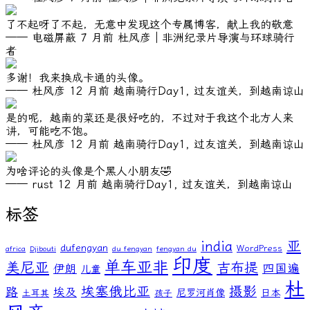
了不起呀了不起，无意中发现这个专属博客，献上我的敬意
—— 电磁屏蔽
7 月前
杜风彦｜非洲纪录片导演与环球骑行
者
多谢！我来换成卡通的头像。
—— 杜风彦
12 月前
越南骑行Day1, 过友谊关，到越南谅山
是的呢，越南的菜还是很好吃的，不过对于我这个北方人来
讲，可能吃不饱。
—— 杜风彦
12 月前
越南骑行Day1, 过友谊关，到越南谅山
为啥评论的头像是个黑人小朋友🤣
—— rust
12 月前
越南骑行Day1, 过友谊关，到越南谅山
标签
亚
india
dufengyan
WordPress
africa
Djibouti
du fengyan
fengyan du
印度
单车亚非
美尼亚
吉布提
伊朗
四国遍
儿童
杜
埃塞俄比亚
摄影
路
埃及
尼罗河肖像
日本
土耳其
孩子