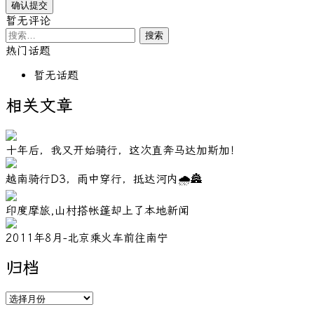
暂无评论
搜
索：
热门话题
暂无话题
相关文章
十年后，我又开始骑行，这次直奔马达加斯加！
越南骑行D3，雨中穿行，抵达河内🌧️🏯
印度摩旅,山村搭帐篷却上了本地新闻
2011年8月-北京乘火车前往南宁
归档
归
档