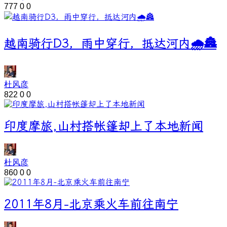
777
0
0
越南骑行D3，雨中穿行，抵达河内🌧️🏯
杜风彦
822
0
0
印度摩旅,山村搭帐篷却上了本地新闻
杜风彦
860
0
0
2011年8月-北京乘火车前往南宁