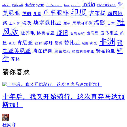
亚
india
dufengyan
WordPress
africa
Djibouti
du fengyan
fengyan du
印度
单车亚非
美尼亚
吉布提
伊朗
四国遍
儿童
杜
埃塞俄比亚
摄影
路
埃及
尼罗河肖像
日本
土耳其
孩子
风彦
疫情
杜齐眼
约
格鲁吉亚
索马里兰
索马里
石灰石矿
非洲
骑
肯尼亚
赞比亚
旦
苏丹
警察
致谢
郗光
美食
越南
骑
在亚美尼亚
骑在伊朗
骑在约旦
骑在埃及
骑在格鲁吉亚
行
齐林
猜你喜欢
十年后，我又开始骑行，这次直奔马达加
斯加！
杜风彦