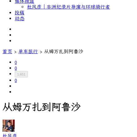
媒体报道
杜风彦｜非洲纪录片导演与环球骑行者
投稿
动态
首页
›
单车旅行
›
从姆万扎到阿鲁沙
0
0
1,651
0
从姆万扎到阿鲁沙
杜风彦