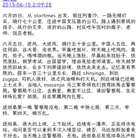
2013-06-15 2:09:28
六月四日，从 startimes 出发，前往阿鲁沙，一路无精打
采，骑行七十公里，住进中国变压器的公司。路上遇到要钱的
孩子，送行的艾辛，波折的山路，村庄吃午饭时的瘸子，老
师，饭店老板。
六月五日，逆风，大逆风，骑行五十余公里。中国人五位，两
位同龄，谷大哥，龙世界。早晨吃面片，昨天晚上吃鸡肉，鱼
肉，茄子。喝啤酒四瓶。当天晚上涨肚，早晨起来拉肚子，依
然涨肚。做梦考试，出国留学，理由是给老师请客。昨天做梦
依然回故乡，在乡下的那道田埂，依然走来走去。记忆是有界
限的。搭车一百三十公里左右，路过 shinyinga，到达
zugiga. 司机人很好，送之风油精和打火机。到达城镇已经晚
上七点多，当地人 masanjia 马三家带领我们拐弯抹角去警察
局。警察局不让住，去教堂，教堂不让住，请回警察局，在足
球场扎营？拒绝，后在家属院内扎营。
进坦桑第一晚 警察局没电，第二晚 中铁七局，第三天，学
校，第四天，姆万扎。
进坦桑，很大的上坡，上下起伏。边境有一瀑布，正在修水电
站。询问是否可以拿到多次入境签证，被否，马达加斯加看来
不好去。当天晚上住警察局，无电。进坦桑后发现坦桑比卢旺