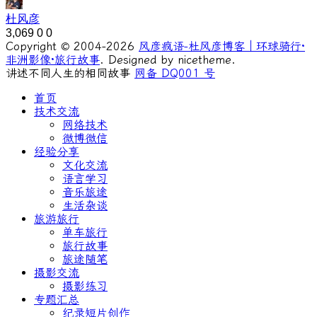
杜风彦
3,069
0
0
Copyright © 2004-2026
风彦疯语-杜风彦博客｜环球骑行·
非洲影像·旅行故事
. Designed by nicetheme.
讲述不同人生的相同故事
网备 DQ001 号
首页
技术交流
网络技术
微博微信
经验分享
文化交流
语言学习
音乐旅途
生活杂谈
旅游旅行
单车旅行
旅行故事
旅途随笔
摄影交流
摄影练习
专题汇总
纪录短片创作