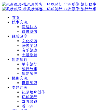
首页
技术交流
网络技术
微博微信
经验分享
文化交流
语言学习
音乐旅途
生活杂谈
旅游旅行
单车旅行
旅行故事
旅途随笔
摄影交流
摄影练习
专题汇总
纪录短片创作
环球骑行
四国遍路
看非洲