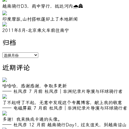
越南骑行D3，雨中穿行，抵达河内🌧️🏯
印度摩旅,山村搭帐篷却上了本地新闻
2011年8月-北京乘火车前往南宁
归档
归
档
近期评论
哈哈哈，感谢感谢，争取多更新
—— 杜风彦
7 月前
杜风彦｜非洲纪录片导演与环球骑行者
了不起呀了不起，无意中发现这个专属博客，献上我的敬意
—— 电磁屏蔽
7 月前
杜风彦｜非洲纪录片导演与环球骑行者
多谢！我来换成卡通的头像。
—— 杜风彦
12 月前
越南骑行Day1, 过友谊关，到越南谅山