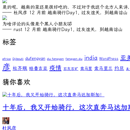
是的呢，越南的菜还是很好吃的，不过对于我这个北方人来讲
—— 杜风彦
12 月前
越南骑行Day1, 过友谊关，到越南谅山
为啥评论的头像是个黑人小朋友🤣
—— rust
12 月前
越南骑行Day1, 过友谊关，到越南谅山
标签
亚
india
dufengyan
WordPress
africa
Djibouti
du fengyan
fengyan du
彦
疫情
杜齐眼
约旦
格鲁吉亚
索马里兰
索马里
石灰石矿
美
猜你喜欢
十年后，我又开始骑行，这次直奔马达加
杜风彦