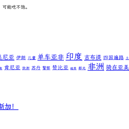
，可能吃不饱。
印度
单车亚非
美尼亚
吉布提
伊朗
四国遍路
儿童
非洲
骑在亚美
肯尼亚
赞比亚
苏丹
警察
致谢
郗光
食
越南
斯加！