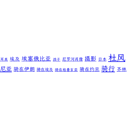
杜风
埃塞俄比亚
摄影
埃及
尼罗河肖像
日本
土耳其
孩子
骑行
尼亚
骑在伊朗
骑在约旦
齐林
骑在埃及
骑在格鲁吉亚