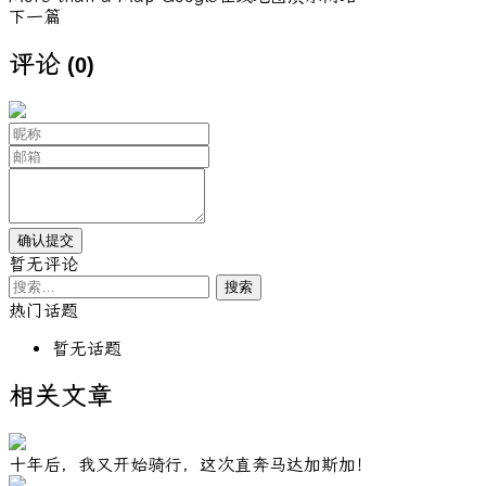
下一篇
评论
(0)
暂无评论
搜
索：
热门话题
暂无话题
相关文章
十年后，我又开始骑行，这次直奔马达加斯加！