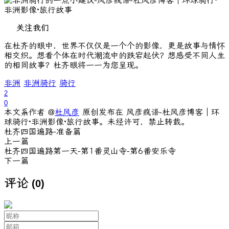
关注我们
在杜齐的眼中，世界不仅仅是一个个的影像，更是故事与情怀
相交织。想看个体在时代潮流中的跌宕起伏？想感受不同人生
的相同故事？杜齐眼将一一为您呈现。
非洲
非洲骑行
骑行
2
0
本文系作者 @
杜风彦
原创发布在 风彦疯语-杜风彦博客｜环
球骑行·非洲影像·旅行故事。未经许可，禁止转载。
杜齐四国遍路-准备篇
上一篇
杜齐四国遍路第一天-第1番灵山寺-第6番安乐寺
下一篇
评论
(0)