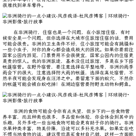
很难找到单车零件。
在非洲骑行，住宿也是一个问题，在小旅馆住宿，有时
候安全是一个问题，但你选择在大城市住旅馆住宿的话，费用
可能会很贵。非洲的卫生条件不好，住小旅馆可能会有跳骚和
一些小虫子，对你的身心都会造成极大的困扰。如果你要前往
国家公园内游览，门票费用不会很便宜，国家公园内的住宿更
是贵的惊人。我的非洲旅途，基本没住过旅馆，多是在乡下搭
帐篷宿营。在野外宿营，要注意选择在平整地带，非洲的雨季
雨会下的很大，注意选择防大雨的帐篷，选择在高处宿营，不
然半夜可能会发现身在汪洋之中。要留意下面的蚁穴，不然你
的帐篷可能会被白蚁吃掉！在湖边宿营要防野生动物和鳄鱼。
非洲的食物可能会令你有点失望，但乡下的一些食物营
养丰富，而且种类也很多，多品尝和体验，你会体会到其中的
乐趣，另外多吃一些当地食物可能会更有助于你的骑行。非洲
水果种类丰富，物美价廉，沿途可以多补充水果。如果实在吃
不惯当地食物的话，建议带炊具买食材自己做，这样一方面能