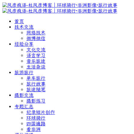
首页
技术交流
网络技术
微博微信
经验分享
文化交流
语言学习
音乐旅途
生活杂谈
旅游旅行
单车旅行
旅行故事
旅途随笔
摄影交流
摄影练习
专题汇总
纪录短片创作
环球骑行
四国遍路
看非洲