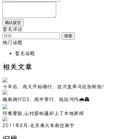
暂无评论
搜
索：
热门话题
暂无话题
相关文章
十年后，我又开始骑行，这次直奔马达加斯加！
越南骑行D3，雨中穿行，抵达河内🌧️🏯
印度摩旅,山村搭帐篷却上了本地新闻
2011年8月-北京乘火车前往南宁
归档