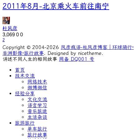
2011年8月-北京乘火车前往南宁
杜风彦
3,069
0
0
2
Copyright © 2004-2026
风彦疯语-杜风彦博客｜环球骑行·
非洲影像·旅行故事
. Designed by nicetheme.
讲述不同人生的相同故事
网备 DQ001 号
首页
技术交流
网络技术
微博微信
经验分享
文化交流
语言学习
音乐旅途
生活杂谈
旅游旅行
单车旅行
旅行故事