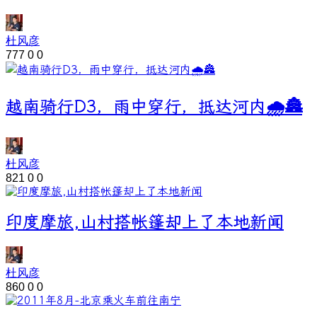
杜风彦
777
0
0
越南骑行D3，雨中穿行，抵达河内🌧️🏯
杜风彦
821
0
0
印度摩旅,山村搭帐篷却上了本地新闻
杜风彦
860
0
0