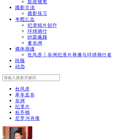
旅途随笔
摄影交流
摄影练习
专题汇总
纪录短片创作
环球骑行
四国遍路
看非洲
媒体报道
杜风彦｜非洲纪录片导演与环球骑行者
投稿
动态
杜风彦
单车亚非
非洲
纪录片
杜齐眼
尼罗河肖像