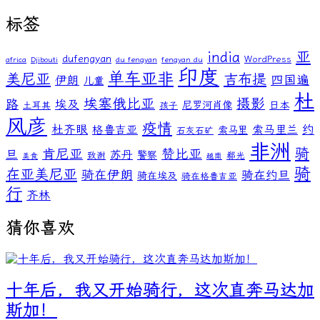
标签
亚
india
dufengyan
WordPress
africa
Djibouti
du fengyan
fengyan du
印度
单车亚非
美尼亚
吉布提
伊朗
四国遍
儿童
杜
埃塞俄比亚
摄影
路
埃及
尼罗河肖像
日本
土耳其
孩子
风彦
疫情
杜齐眼
约
格鲁吉亚
索马里兰
索马里
石灰石矿
非洲
骑
肯尼亚
赞比亚
旦
苏丹
警察
致谢
郗光
美食
越南
骑
在亚美尼亚
骑在伊朗
骑在约旦
骑在埃及
骑在格鲁吉亚
行
齐林
猜你喜欢
十年后，我又开始骑行，这次直奔马达加
斯加！