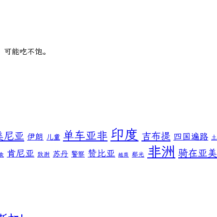
，可能吃不饱。
印度
单车亚非
美尼亚
吉布提
伊朗
四国遍路
儿童
非洲
骑在亚美
肯尼亚
赞比亚
苏丹
警察
致谢
郗光
食
越南