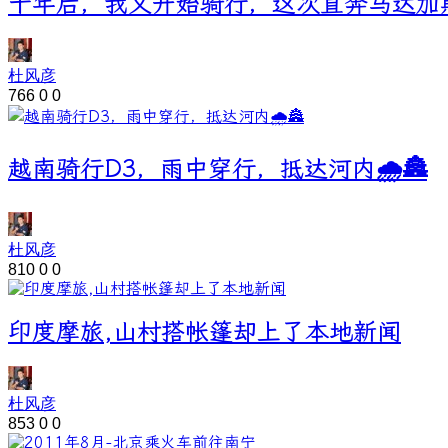
十年后，我又开始骑行，这次直奔马达加
杜风彦
766
0
0
越南骑行D3，雨中穿行，抵达河内🌧️🏯
杜风彦
810
0
0
印度摩旅,山村搭帐篷却上了本地新闻
杜风彦
853
0
0