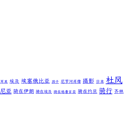
杜风
埃塞俄比亚
摄影
埃及
尼罗河肖像
日本
土耳其
孩子
骑行
尼亚
骑在伊朗
骑在约旦
齐林
骑在埃及
骑在格鲁吉亚