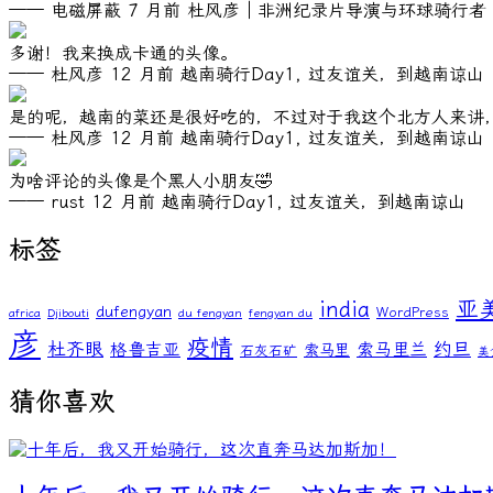
—— 电磁屏蔽
7 月前
杜风彦｜非洲纪录片导演与环球骑行者
多谢！我来换成卡通的头像。
—— 杜风彦
12 月前
越南骑行Day1, 过友谊关，到越南谅山
是的呢，越南的菜还是很好吃的，不过对于我这个北方人来讲
—— 杜风彦
12 月前
越南骑行Day1, 过友谊关，到越南谅山
为啥评论的头像是个黑人小朋友🤣
—— rust
12 月前
越南骑行Day1, 过友谊关，到越南谅山
标签
亚
india
dufengyan
WordPress
africa
Djibouti
du fengyan
fengyan du
彦
疫情
杜齐眼
约旦
格鲁吉亚
索马里兰
索马里
石灰石矿
美
猜你喜欢