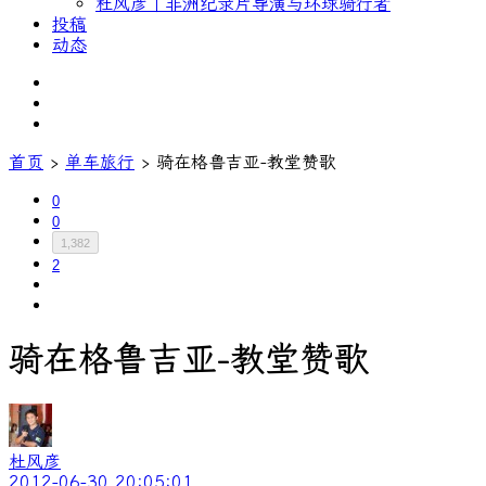
杜风彦｜非洲纪录片导演与环球骑行者
投稿
动态
首页
›
单车旅行
›
骑在格鲁吉亚-教堂赞歌
0
0
1,382
2
骑在格鲁吉亚-教堂赞歌
杜风彦
2012-06-30 20:05:01