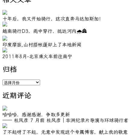
十年后，我又开始骑行，这次直奔马达加斯加！
越南骑行D3，雨中穿行，抵达河内🌧️🏯
印度摩旅,山村搭帐篷却上了本地新闻
2011年8月-北京乘火车前往南宁
归档
归
档
近期评论
哈哈哈，感谢感谢，争取多更新
—— 杜风彦
7 月前
杜风彦｜非洲纪录片导演与环球骑行者
了不起呀了不起，无意中发现这个专属博客，献上我的敬意